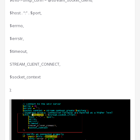
$this->smtp_conn = @stream_socket_client(
$host . “:” . $port,
$errno,
$errstr,
$timeout,
STREAM_CLIENT_CONNECT,
$socket_context
);