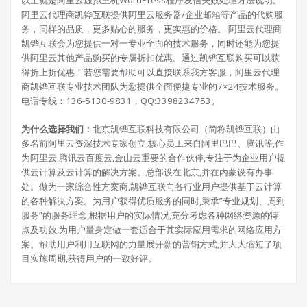
以上就是阿里云虚拟主机WordPress程序发信失败处理方法说明。
阿里云代理商凯铧互联提供阿里云服务器/企业邮箱等产品的代购服
务，同样的品质，更多贴心的服务，更实惠的价格。 阿里云代理商
凯铧互联会为您提供一对一专业全面的技术服务，同时还能为您提
供阿里云其他产品购买的专属折扣优惠。通过凯铧互联购买可以获
得折上折优惠！若您需要帮助可以直接联系我方客服，阿里云代理
商凯铧互联专业技术团队为您提供全面便捷专业的7×24技术服务。
电话专线：136-5130-9831，QQ:3398234753。
为什么选择我们：
北京凯铧互联科技有限公司（简称凯铧互联）由
多名前阿里云资深技术专家创立,核心员工来自阿里巴巴、腾讯等,作
为阿里云,腾讯云百度云,金山云重要的合作伙伴,专注于为企业用户提
供云计算及云计算的解决方案。总部设在北京,并在内蒙设有办事
处。做为一家综合性方案商,凯铧互联向各行业用户提供基于云计算
的各种解决方案。为用户获得优质服务的同时,秉承”专业规划、周到
服务”的服务理念,根据用户的实际情况,充分考虑各种网络资源的特
点及功效,为用户量身定做一套适合于其实际应用需求的网络应用方
案。帮助用户利用互联网的力量展开新的营销方式,并大大缩短了项
目实施周期,获得用户的一致好评。