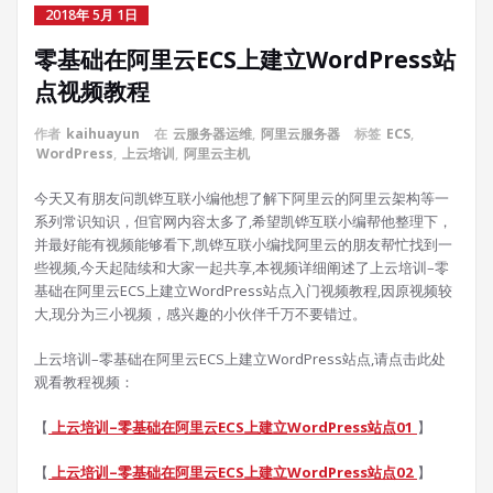
2018年 5月 1日
零基础在阿里云ECS上建立WordPress站
点视频教程
作者
kaihuayun
在
云服务器运维
,
阿里云服务器
标签
ECS
,
WordPress
,
上云培训
,
阿里云主机
今天又有朋友问凯铧互联小编他想了解下阿里云的阿里云架构等一
系列常识知识，但官网内容太多了,希望凯铧互联小编帮他整理下，
并最好能有视频能够看下,凯铧互联小编找阿里云的朋友帮忙找到一
些视频,今天起陆续和大家一起共享,本视频详细阐述了上云培训–零
基础在阿里云ECS上建立WordPress站点入门视频教程,因原视频较
大,现分为三小视频，感兴趣的小伙伴千万不要错过。
上云培训–零基础在阿里云ECS上建立WordPress站点,请点击此处
观看教程视频：
【
上云培训–零基础在阿里云ECS上建立WordPress站点01
】
【
上云培训–零基础在阿里云ECS上建立WordPress站点02
】