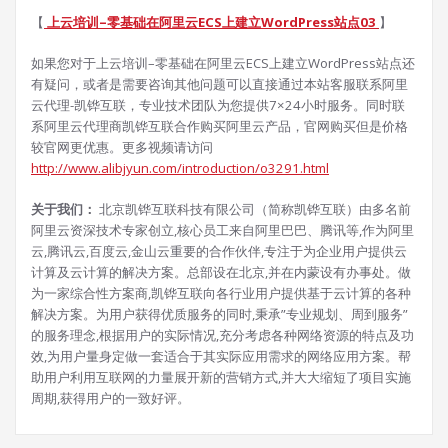
【
上云培训–零基础在阿里云ECS上建立WordPress站点03
】
如果您对于上云培训–零基础在阿里云ECS上建立WordPress站点还
有疑问，或者是需要咨询其他问题可以直接通过本站客服联系阿里
云代理-凯铧互联，专业技术团队为您提供7×24小时服务。同时联
系阿里云代理商凯铧互联合作购买阿里云产品，官网购买但是价格
较官网更优惠。更多视频请访问
http://www.alibjyun.com/introduction/o3291.html
关于我们：
北京凯铧互联科技有限公司（简称凯铧互联）由多名前
阿里云资深技术专家创立,核心员工来自阿里巴巴、腾讯等,作为阿里
云,腾讯云,百度云,金山云重要的合作伙伴,专注于为企业用户提供云
计算及云计算的解决方案。总部设在北京,并在内蒙设有办事处。做
为一家综合性方案商,凯铧互联向各行业用户提供基于云计算的各种
解决方案。为用户获得优质服务的同时,秉承”专业规划、周到服务”
的服务理念,根据用户的实际情况,充分考虑各种网络资源的特点及功
效,为用户量身定做一套适合于其实际应用需求的网络应用方案。帮
助用户利用互联网的力量展开新的营销方式,并大大缩短了项目实施
周期,获得用户的一致好评。