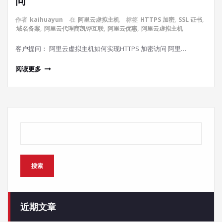
问
作者
kaihuayun
在
阿里云虚拟主机
标签
HTTPS 加密
,
SSL 证书
,
域名备案
,
阿里云代理商凯铧互联
,
阿里云优惠
,
阿里云虚拟主机
客户提问： 阿里云虚拟主机如何实现HTTPS 加密访问 阿里…
阅读更多
搜索
搜索
近期文章