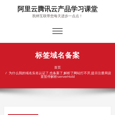
Skip
阿里云腾讯云产品学习课堂
to
content
凯铧互联带您每天进步一点点！
切
换
导
航
标签域名备案
首页
为什么我的域名实名认证了,也备案了,解析了网站打不开,提示注册局设
置暂停解析serverHold