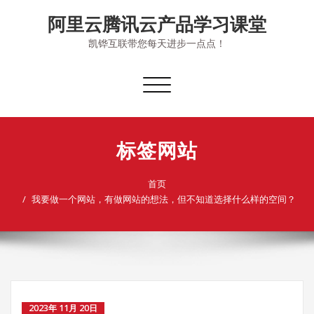
Skip
阿里云腾讯云产品学习课堂
to
content
凯铧互联带您每天进步一点点！
切
换
导
航
标签网站
首页
我要做一个网站，有做网站的想法，但不知道选择什么样的空间？
2023年 11月 20日