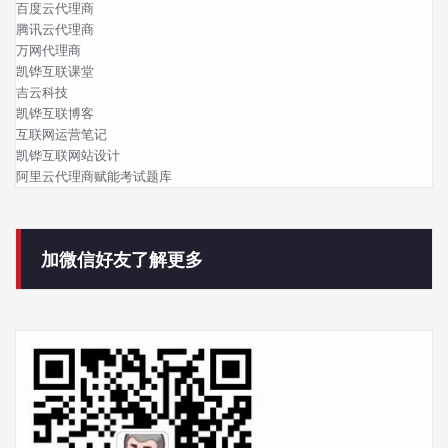
百度云代理商
腾讯云代理商
万网代理商
凯铧互联课堂
吉云科技
凯铧互联博客
互联网运营笔记
凯铧互联网站设计
阿里云代理商赋能考试题库
加微信好友了解更多