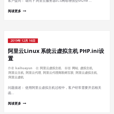
客户提问： 请问下 阿里云服务器ECS网络增强型sn2ne …
阅读更多
2019年 12月 16日
阿里云Linux 系统云虚拟主机 PHP.ini设
置
作者
kaihuayun
在
阿里云虚拟主机
标签
网站
,
虚拟主机
,
阿里云主机
,
阿里云代理
,
阿里云代理商凯铧互联
,
阿里云虚拟主机
,
阿里云虚机
问题描述： 使用阿里云虚拟主机过程中，客户经常需要开启相关
函…
阅读更多