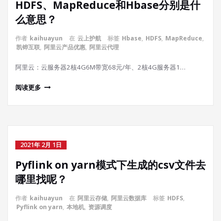
HDFS、MapReduce和Hbase分别是什
么意思？
作者
kaihuayun
在
云上护航
标签
Hbase
,
HDFS
,
MapReduce
,
凯铧互联
,
阿里云产品优惠
,
阿里云代理
阿里云：云服务器2核4G6M带宽68元/年、2核4G服务器1…
阅读更多
2021年 2月 1日
Pyflink on yarn模式下生成的csv文件去
哪里找呢？
作者
kaihuayun
在
阿里云存储
,
阿里云数据库
标签
HDFS
,
Pyflink on yarn
,
本地机
,
资源调度