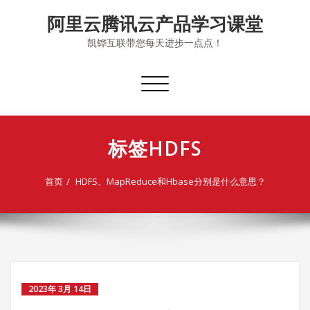
Skip
阿里云腾讯云产品学习课堂
to
content
凯铧互联带您每天进步一点点！
切
换
导
航
标签HDFS
首页
HDFS、MapReduce和Hbase分别是什么意思？
2023年 3月 14日