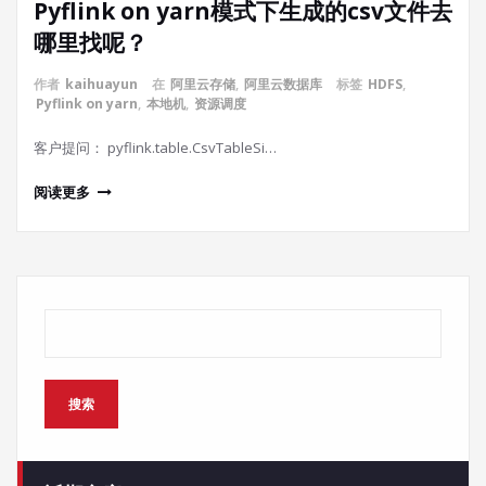
Pyflink on yarn模式下生成的csv文件去
哪里找呢？
作者
kaihuayun
在
阿里云存储
,
阿里云数据库
标签
HDFS
,
Pyflink on yarn
,
本地机
,
资源调度
客户提问： pyflink.table.CsvTableSi…
阅读更多
搜索
搜索